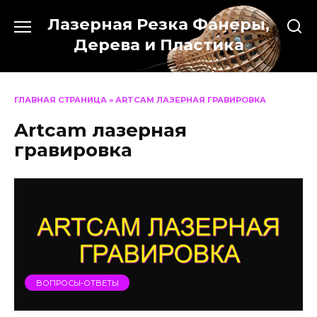
Перейти
Лазерная Резка Фанеры,
к
содержанию
Дерева и Пластика
ГЛАВНАЯ СТРАНИЦА
»
ARTCAM ЛАЗЕРНАЯ ГРАВИРОВКА
Artcam лазерная
гравировка
ВОПРОСЫ-ОТВЕТЫ