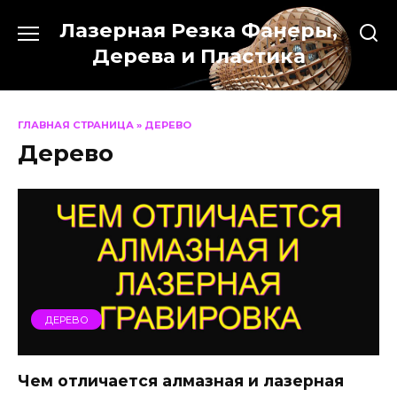
Перейти
Лазерная Резка Фанеры,
к
содержанию
Дерева и Пластика
ГЛАВНАЯ СТРАНИЦА
»
ДЕРЕВО
Дерево
ДЕРЕВО
Чем отличается алмазная и лазерная