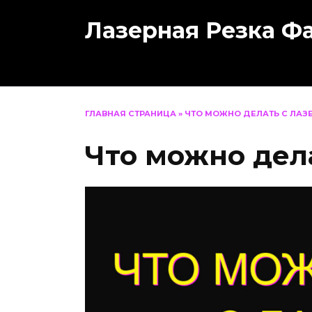
Перейти
Лазерная Резка Ф
к
содержанию
ГЛАВНАЯ СТРАНИЦА
»
ЧТО МОЖНО ДЕЛАТЬ С ЛАЗ
Что можно дел