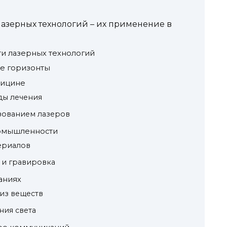
азерных технологий – их применение в
и лазерных технологий
ые горизонты
дицине
ды лечения
зованием лазеров
ромышленности
ериалов
 и гравировка
аниях
из веществ
ния света