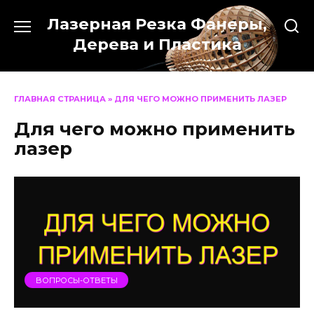
Перейти
Лазерная Резка Фанеры,
к
содержанию
Дерева и Пластика
ГЛАВНАЯ СТРАНИЦА
»
ДЛЯ ЧЕГО МОЖНО ПРИМЕНИТЬ ЛАЗЕР
Для чего можно применить
лазер
ВОПРОСЫ-ОТВЕТЫ