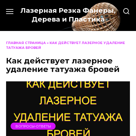
Перейти
Лазерная Резка Фанеры,
к
содержанию
Дерева и Пластика
ГЛАВНАЯ СТРАНИЦА
»
КАК ДЕЙСТВУЕТ ЛАЗЕРНОЕ УДАЛЕНИЕ
ТАТУАЖА БРОВЕЙ
Как действует лазерное
удаление татуажа бровей
ВОПРОСЫ-ОТВЕТЫ