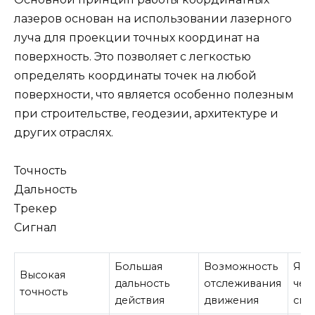
лазеров основан на использовании лазерного
луча для проекции точных координат на
поверхность. Это позволяет с легкостью
определять координаты точек на любой
поверхности, что является особенно полезным
при строительстве, геодезии, архитектуре и
других отраслях.
Точность
Дальность
Трекер
Сигнал
Большая
Возможность
Ярк
Высокая
дальность
отслеживания
чет
точность
действия
движения
сиг