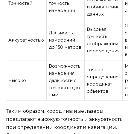
Точностей
точность
и н
и обновление
измерений
сиг
данных
Ярк
Высокая
Дальность
сиг
точность
Аккуратностью
измерений
в у
отображения
до 150 метров
низ
перемещения
вид
Возможность
Мо
Точное
измерения
сиг
определение
Высоко
дальности с
раб
координат
точностью до
отк
объектов
1 мм
про
Таким образом, координатные лазеры
предлагают высокую точность и аккуратность
при определении координат и навигации.