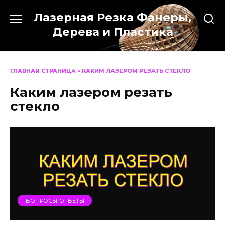
Перейти
Лазерная Резка Фанеры,
к
содержанию
Дерева и Пластика
ГЛАВНАЯ СТРАНИЦА
»
КАКИМ ЛАЗЕРОМ РЕЗАТЬ СТЕКЛО
Каким лазером резать
стекло
ВОПРОСЫ-ОТВЕТЫ