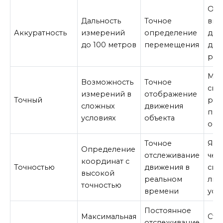
Отч
Дальность
Точное
вид
Аккуратность
измерений
определение
даж
до 100 метров
перемещения
дал
рас
Мо
Возможность
Точное
сиг
измерений в
отображение
Точный
раб
сложных
движения
при
условиях
объекта
осв
Точное
Ярк
Определение
отслеживание
чет
координат с
Точностью
движения в
сиг
высокой
реальном
люб
точностью
времени
усл
Постоянное
Максимальная
Ста
отслеживание