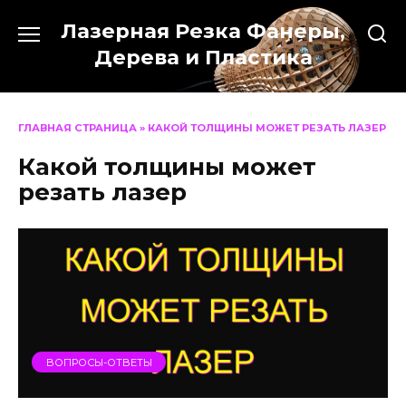
Перейти
Лазерная Резка Фанеры,
к
содержанию
Дерева и Пластика
ГЛАВНАЯ СТРАНИЦА
»
КАКОЙ ТОЛЩИНЫ МОЖЕТ РЕЗАТЬ ЛАЗЕР
Какой толщины может
резать лазер
ВОПРОСЫ-ОТВЕТЫ