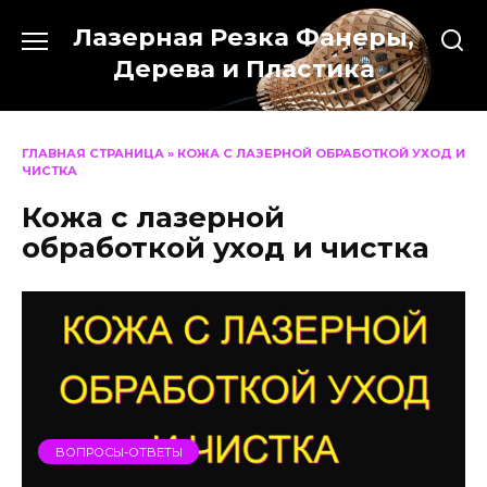
Перейти
Лазерная Резка Фанеры,
к
содержанию
Дерева и Пластика
ГЛАВНАЯ СТРАНИЦА
»
КОЖА С ЛАЗЕРНОЙ ОБРАБОТКОЙ УХОД И
ЧИСТКА
Кожа с лазерной
обработкой уход и чистка
ВОПРОСЫ-ОТВЕТЫ