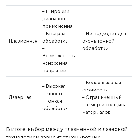
– Широкий
диапазон
применения
– Быстрая
– Не подходит для
Плазменная
обработка
очень тонкой
–
обработки
Возможность
нанесения
покрытий
– Более высокая
– Высокая
стоимость
точность
Лазерная
– Ограниченный
– Тонкая
размер и толщина
обработка
материалов
В итоге, выбор между плазменной и лазерной
технологией зависит от конкретных