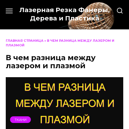
Перейти
Лазерная Резка Фанеры,
к
содержанию
Дерева и Пластика
ГЛАВНАЯ СТРАНИЦА
»
В ЧЕМ РАЗНИЦА МЕЖДУ ЛАЗЕРОМ И
ПЛАЗМОЙ
В чем разница между
лазером и плазмой
ТКАНИ