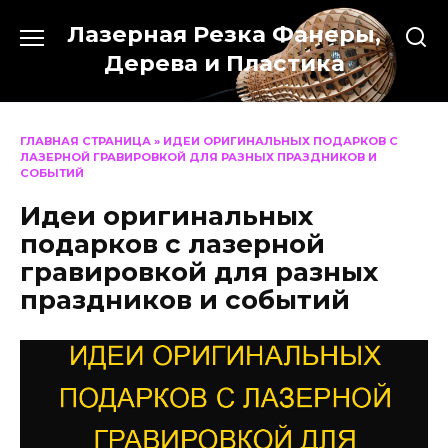
Перейти
Лазерная Резка Фанеры,
к
содержанию
Дерева и Пластика
ГЛАВНАЯ СТРАНИЦА
»
ИДЕИ ОРИГИНАЛЬНЫХ ПОДАРКОВ С
ЛАЗЕРНОЙ ГРАВИРОВКОЙ ДЛЯ РАЗНЫХ ПРАЗДНИКОВ И
СОБЫТИЙ
Идеи оригинальных
подарков с лазерной
гравировкой для разных
праздников и событий