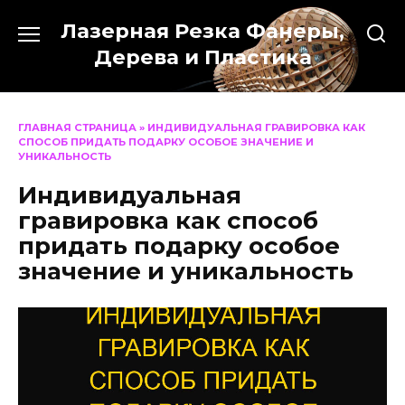
Перейти
Лазерная Резка Фанеры,
к
содержанию
Дерева и Пластика
ГЛАВНАЯ СТРАНИЦА
»
ИНДИВИДУАЛЬНАЯ ГРАВИРОВКА КАК
СПОСОБ ПРИДАТЬ ПОДАРКУ ОСОБОЕ ЗНАЧЕНИЕ И
УНИКАЛЬНОСТЬ
Индивидуальная
гравировка как способ
придать подарку особое
значение и уникальность