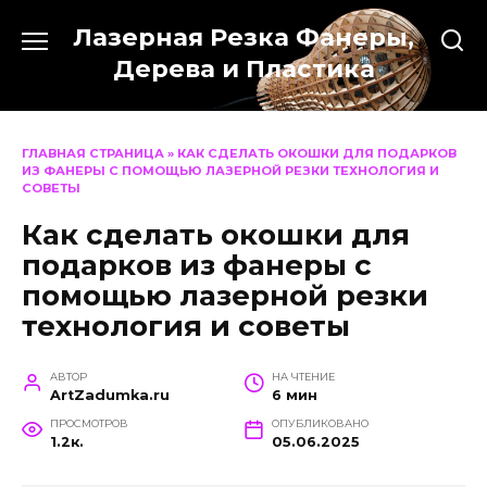
Перейти
Лазерная Резка Фанеры,
к
содержанию
Дерева и Пластика
ГЛАВНАЯ СТРАНИЦА
»
КАК СДЕЛАТЬ ОКОШКИ ДЛЯ ПОДАРКОВ
ИЗ ФАНЕРЫ С ПОМОЩЬЮ ЛАЗЕРНОЙ РЕЗКИ ТЕХНОЛОГИЯ И
СОВЕТЫ
Как сделать окошки для
подарков из фанеры с
помощью лазерной резки
технология и советы
АВТОР
НА ЧТЕНИЕ
ArtZadumka.ru
6 мин
ПРОСМОТРОВ
ОПУБЛИКОВАНО
1.2к.
05.06.2025