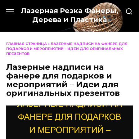
Перейти
Лазерная Резка Фанеры,
к
содержанию
Дерева и Пластика
ГЛАВНАЯ СТРАНИЦА
»
ЛАЗЕРНЫЕ НАДПИСИ НА ФАНЕРЕ ДЛЯ
ПОДАРКОВ И МЕРОПРИЯТИЙ – ИДЕИ ДЛЯ ОРИГИНАЛЬНЫХ
ПРЕЗЕНТОВ
Лазерные надписи на
фанере для подарков и
мероприятий – Идеи для
оригинальных презентов