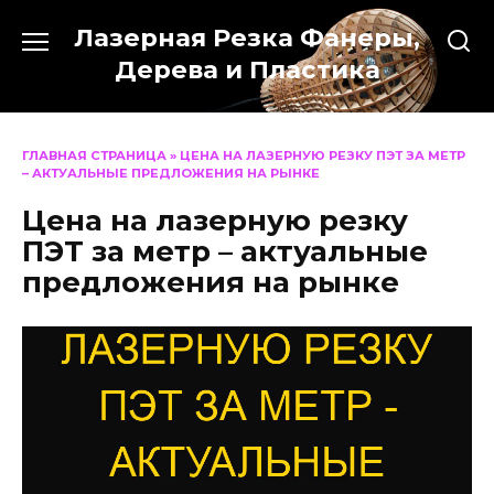
Перейти
Лазерная Резка Фанеры,
к
содержанию
Дерева и Пластика
ГЛАВНАЯ СТРАНИЦА
»
ЦЕНА НА ЛАЗЕРНУЮ РЕЗКУ ПЭТ ЗА МЕТР
– АКТУАЛЬНЫЕ ПРЕДЛОЖЕНИЯ НА РЫНКЕ
Цена на лазерную резку
ПЭТ за метр – актуальные
предложения на рынке