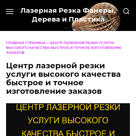
Перейти
Лазерная Резка Фанеры,
к
содержанию
Дерева и Пластика
ГЛАВНАЯ СТРАНИЦА
»
ЦЕНТР ЛАЗЕРНОЙ РЕЗКИ УСЛУГИ
ВЫСОКОГО КАЧЕСТВА БЫСТРОЕ И ТОЧНОЕ ИЗГОТОВЛЕНИЕ
ЗАКАЗОВ
Центр лазерной резки
услуги высокого качества
быстрое и точное
изготовление заказов