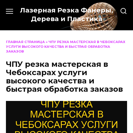
Перейти
Лазерная Резка Фанеры,
к
содержанию
Дерева и Пластика
ГЛАВНАЯ СТРАНИЦА
»
ЧПУ РЕЗКА МАСТЕРСКАЯ В ЧЕБОКСАРАХ
УСЛУГИ ВЫСОКОГО КАЧЕСТВА И БЫСТРАЯ ОБРАБОТКА
ЗАКАЗОВ
ЧПУ резка мастерская в
Чебоксарах услуги
высокого качества и
быстрая обработка заказов