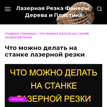
Перейти
Лазерная Резка Фанеры,
к
содержанию
Дерева и Пластика
ГЛАВНАЯ СТРАНИЦА
»
ЧТО МОЖНО ДЕЛАТЬ НА СТАНКЕ
ЛАЗЕРНОЙ РЕЗКИ
Что можно делать на
станке лазерной резки
ФАНЕРА