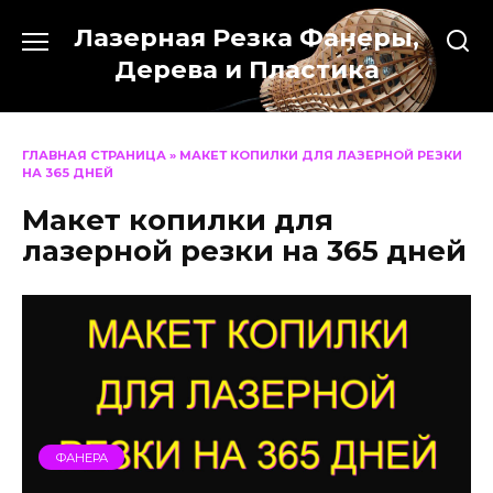
Перейти
Лазерная Резка Фанеры,
к
содержанию
Дерева и Пластика
ГЛАВНАЯ СТРАНИЦА
»
МАКЕТ КОПИЛКИ ДЛЯ ЛАЗЕРНОЙ РЕЗКИ
НА 365 ДНЕЙ
Макет копилки для
лазерной резки на 365 дней
ФАНЕРА