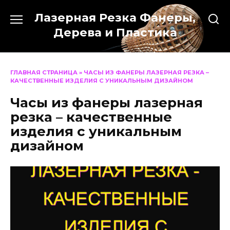
Перейти
Лазерная Резка Фанеры,
к
содержанию
Дерева и Пластика
ГЛАВНАЯ СТРАНИЦА
»
ЧАСЫ ИЗ ФАНЕРЫ ЛАЗЕРНАЯ РЕЗКА –
КАЧЕСТВЕННЫЕ ИЗДЕЛИЯ С УНИКАЛЬНЫМ ДИЗАЙНОМ
Часы из фанеры лазерная
резка – качественные
изделия с уникальным
дизайном