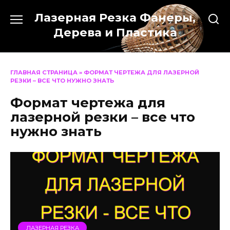
Перейти
Лазерная Резка Фанеры,
к
содержанию
Дерева и Пластика
ГЛАВНАЯ СТРАНИЦА
»
ФОРМАТ ЧЕРТЕЖА ДЛЯ ЛАЗЕРНОЙ
РЕЗКИ – ВСЕ ЧТО НУЖНО ЗНАТЬ
Формат чертежа для
лазерной резки – все что
нужно знать
ЛАЗЕРНАЯ РЕЗКА