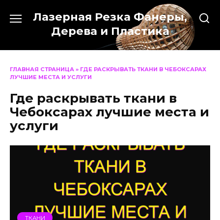
Перейти
Лазерная Резка Фанеры,
к
содержанию
Дерева и Пластика
ГЛАВНАЯ СТРАНИЦА
»
ГДЕ РАСКРЫВАТЬ ТКАНИ В ЧЕБОКСАРАХ
ЛУЧШИЕ МЕСТА И УСЛУГИ
Где раскрывать ткани в
Чебоксарах лучшие места и
услуги
ТКАНИ