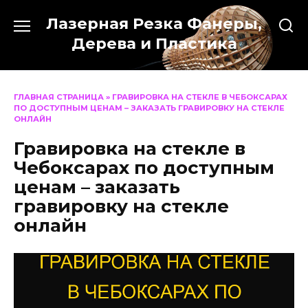
Перейти
Лазерная Резка Фанеры,
к
содержанию
Дерева и Пластика
ГЛАВНАЯ СТРАНИЦА
»
ГРАВИРОВКА НА СТЕКЛЕ В ЧЕБОКСАРАХ
ПО ДОСТУПНЫМ ЦЕНАМ – ЗАКАЗАТЬ ГРАВИРОВКУ НА СТЕКЛЕ
ОНЛАЙН
Гравировка на стекле в
Чебоксарах по доступным
ценам – заказать
гравировку на стекле
онлайн