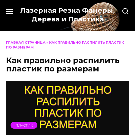
Перейти
Лазерная Резка Фанеры,
к
содержанию
Дерева и Пластика
ГЛАВНАЯ СТРАНИЦА
»
КАК ПРАВИЛЬНО РАСПИЛИТЬ ПЛАСТИК
ПО РАЗМЕРАМ
Как правильно распилить
пластик по размерам
ПЛАСТИК