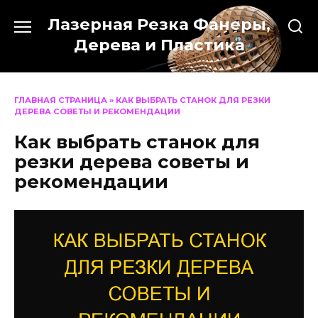
Перейти
Лазерная Резка Фанеры,
к
содержанию
Дерева и Пластика
ГЛАВНАЯ СТРАНИЦА
»
КАК ВЫБРАТЬ СТАНОК ДЛЯ РЕЗКИ
ДЕРЕВА СОВЕТЫ И РЕКОМЕНДАЦИИ
Как выбрать станок для
резки дерева советы и
рекомендации