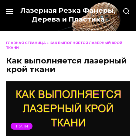
Перейти
Лазерная Резка Фанеры,
к
содержанию
Дерева и Пластика
ГЛАВНАЯ СТРАНИЦА
»
КАК ВЫПОЛНЯЕТСЯ ЛАЗЕРНЫЙ КРОЙ
ТКАНИ
Как выполняется лазерный
крой ткани
ТКАНИ