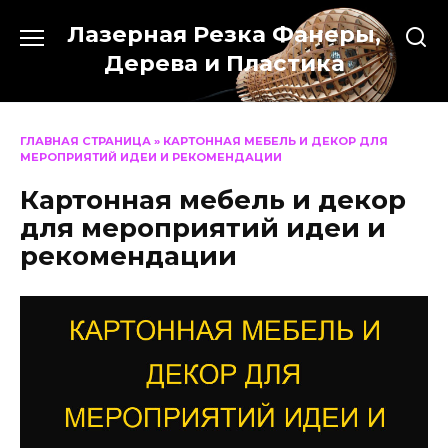
Перейти
Лазерная Резка Фанеры,
к
содержанию
Дерева и Пластика
ГЛАВНАЯ СТРАНИЦА
»
КАРТОННАЯ МЕБЕЛЬ И ДЕКОР ДЛЯ
МЕРОПРИЯТИЙ ИДЕИ И РЕКОМЕНДАЦИИ
Картонная мебель и декор
для мероприятий идеи и
рекомендации