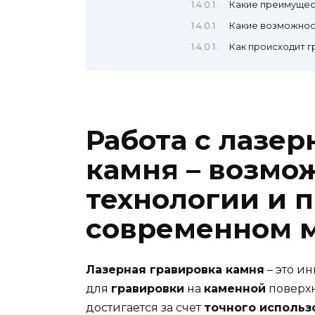
Какие преимущес
Какие возможнос
Как происходит г
Работа с лазе
камня – возмо
технологии и 
современном 
Лазерная гравировка камня
– это и
для
гравировки
на
каменной
поверхн
достигается за счет
точного использ