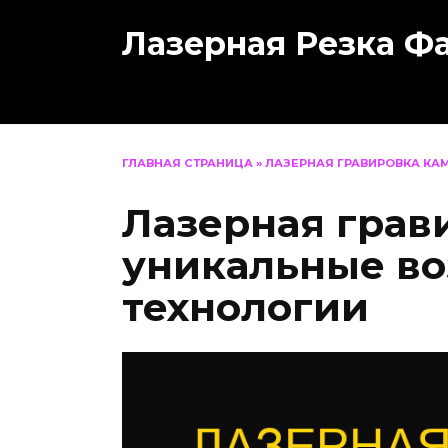
Перейти
Лазерная Резка Ф
к
содержанию
ГЛАВНАЯ СТРАНИЦА
»
ЛАЗЕРНАЯ ГРАВИРОВКА КА
Лазерная грав
уникальные в
технологии