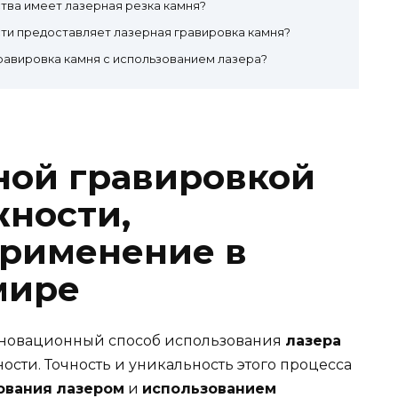
тва имеет лазерная резка камня?
ти предоставляет лазерная гравировка камня?
равировка камня с использованием лазера?
рной гравировкой
жности,
применение в
мире
нновационный способ использования
лазера
ости. Точность и уникальность этого процесса
ования
лазером
и
использованием