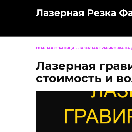
Перейти
Лазерная Резка Ф
к
содержанию
ГЛАВНАЯ СТРАНИЦА
»
ЛАЗЕРНАЯ ГРАВИРОВКА НА
Лазерная грав
стоимость и в