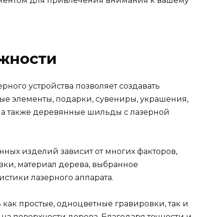
ументом для привлечения внимания к вашему
ожности
рного устройства позволяет создавать
е элементы, подарки, сувениры, украшения,
, а также деревянные шильды с лазерной
нных изделий зависит от многих факторов,
вки, материал дерева, выбранное
истики лазерного аппарата.
 как простые, одноцветные гравировки, так и
а поверхности дерева. Благодаря точности и