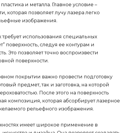
 пластика и металла. Главное условие –
и, которая позволяет лучу лазера легко
ельефные изображения.
х требует использования специальных
т” поверхность, следуя ее контурам и
ь. Это позволяет точно воспроизвести
овной поверхности.
овном покрытии важно провести подготовку
товый предмет, так и заготовка, на которой
роховатостью. После этого на поверхность
ая композиция, которая абсорбирует лазерное
желаемого рельефного изображения.
рхностях имеет широкое применение в
искусства и дизайна. Она позволяет создавать