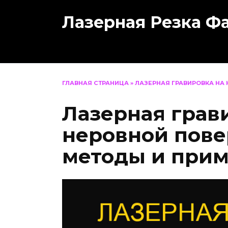
Перейти
Лазерная Резка Ф
к
содержанию
ГЛАВНАЯ СТРАНИЦА
»
ЛАЗЕРНАЯ ГРАВИРОВКА НА
Лазерная грав
неровной пове
методы и при