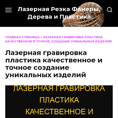
Перейти
Лазерная Резка Фанеры,
к
содержанию
Дерева и Пластика
ГЛАВНАЯ СТРАНИЦА
»
ЛАЗЕРНАЯ ГРАВИРОВКА ПЛАСТИКА
КАЧЕСТВЕННОЕ И ТОЧНОЕ СОЗДАНИЕ УНИКАЛЬНЫХ ИЗДЕЛИЙ
Лазерная гравировка
пластика качественное и
точное создание
уникальных изделий