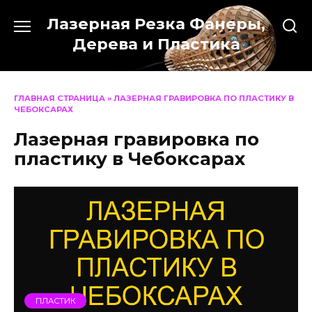
Перейти
Лазерная Резка Фанеры,
к
содержанию
Дерева и Пластика
ГЛАВНАЯ СТРАНИЦА
»
ЛАЗЕРНАЯ ГРАВИРОВКА ПО ПЛАСТИКУ В
ЧЕБОКСАРАХ
Лазерная гравировка по
пластику в Чебоксарах
ПЛАСТИК