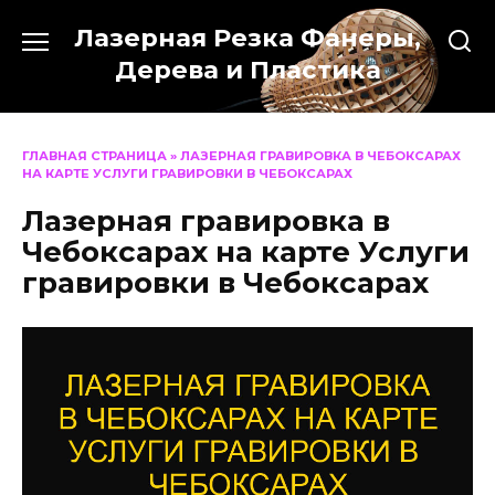
Перейти
Лазерная Резка Фанеры,
к
содержанию
Дерева и Пластика
ГЛАВНАЯ СТРАНИЦА
»
ЛАЗЕРНАЯ ГРАВИРОВКА В ЧЕБОКСАРАХ
НА КАРТЕ УСЛУГИ ГРАВИРОВКИ В ЧЕБОКСАРАХ
Лазерная гравировка в
Чебоксарах на карте Услуги
гравировки в Чебоксарах