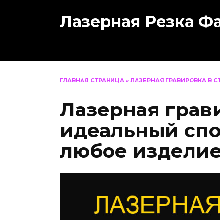
Перейти
Лазерная Резка Ф
к
содержанию
ГЛАВНАЯ СТРАНИЦА
»
ЛАЗЕРНАЯ ГРАВИРОВКА В 
Лазерная грав
идеальный спо
любое издели