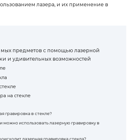
ользованием лазера, и их применение в
имых предметов с помощью лазерной
ники и удивительных возможностей
кле
кла
стекле
ра на стекле
ая гравировка в стекле?
и можно использовать лазерную гравировку в
роисходит лазерная гравировка стекла?