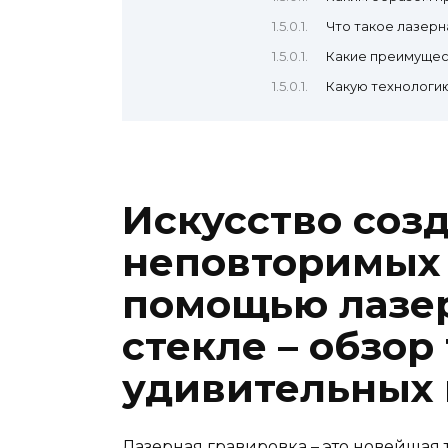
Что такое лазерн
Какие преимущест
Какую технологию
Искусство соз
неповторимых 
помощью лазер
стекле – обзор
удивительных
Лазерная гравировка – это новейшая т