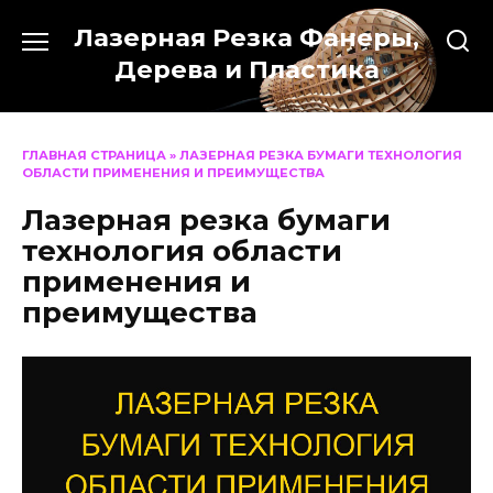
Перейти
Лазерная Резка Фанеры,
к
содержанию
Дерева и Пластика
ГЛАВНАЯ СТРАНИЦА
»
ЛАЗЕРНАЯ РЕЗКА БУМАГИ ТЕХНОЛОГИЯ
ОБЛАСТИ ПРИМЕНЕНИЯ И ПРЕИМУЩЕСТВА
Лазерная резка бумаги
технология области
применения и
преимущества