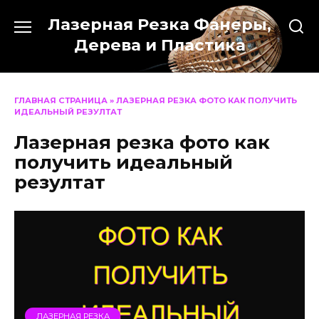
Перейти
Лазерная Резка Фанеры,
к
содержанию
Дерева и Пластика
ГЛАВНАЯ СТРАНИЦА
»
ЛАЗЕРНАЯ РЕЗКА ФОТО КАК ПОЛУЧИТЬ
ИДЕАЛЬНЫЙ РЕЗУЛТАТ
Лазерная резка фото как
получить идеальный
резултат
ЛАЗЕРНАЯ РЕЗКА