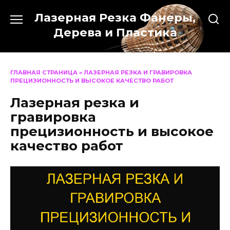
Перейти
Лазерная Резка Фанеры,
к
содержанию
Дерева и Пластика
ГЛАВНАЯ СТРАНИЦА
»
ЛАЗЕРНАЯ РЕЗКА И ГРАВИРОВКА
ПРЕЦИЗИОННОСТЬ И ВЫСОКОЕ КАЧЕСТВО РАБОТ
Лазерная резка и
гравировка
прецизионность и высокое
качество работ