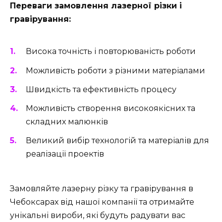
Переваги замовлення лазерної різки і
гравірування:
Висока точність і повторюваність роботи
Можливість роботи з різними матеріалами
Швидкість та ефективність процесу
Можливість створення високоякісних та
складних малюнків
Великий вибір технологій та матеріалів для
реалізації проектів
Замовляйте лазерну різку та гравірування в
Чебоксарах від нашої компанії та отримайте
унікальні вироби, які будуть радувати вас