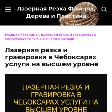
Перейти
Лазерная Резка Фанеры,
к
содержанию
Дерева и Пластика
ГЛАВНАЯ СТРАНИЦА
»
ЛАЗЕРНАЯ РЕЗКА И ГРАВИРОВКА В
ЧЕБОКСАРАХ УСЛУГИ НА ВЫСШЕМ УРОВНЕ
Лазерная резка и
гравировка в Чебоксарах
услуги на высшем уровне