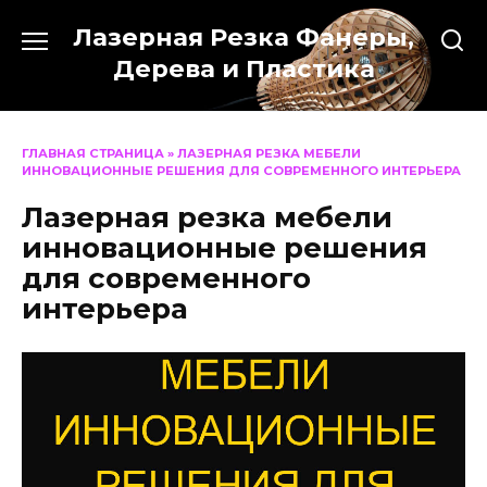
Перейти
Лазерная Резка Фанеры,
к
содержанию
Дерева и Пластика
ГЛАВНАЯ СТРАНИЦА
»
ЛАЗЕРНАЯ РЕЗКА МЕБЕЛИ
ИННОВАЦИОННЫЕ РЕШЕНИЯ ДЛЯ СОВРЕМЕННОГО ИНТЕРЬЕРА
Лазерная резка мебели
инновационные решения
для современного
интерьера