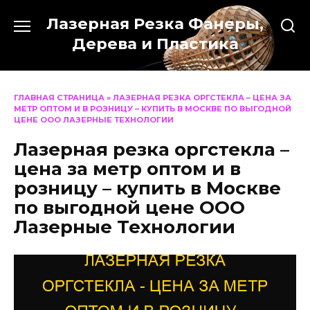
Перейти
Лазерная Резка Фанеры,
к
содержанию
Дерева и Пластика
ГЛАВНАЯ СТРАНИЦА
»
ЛАЗЕРНАЯ РЕЗКА ОРГСТЕКЛА – ЦЕНА ЗА
МЕТР ОПТОМ И В РОЗНИЦУ – КУПИТЬ В МОСКВЕ ПО ВЫГОДНОЙ
ЦЕНЕ ООО ЛАЗЕРНЫЕ ТЕХНОЛОГИИ
Лазерная резка оргстекла –
цена за метр оптом и в
розницу – купить в Москве
по выгодной цене ООО
Лазерные Технологии