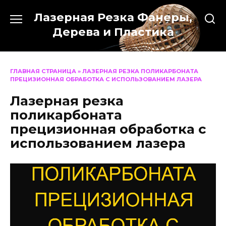
Перейти
Лазерная Резка Фанеры,
к
содержанию
Дерева и Пластика
ГЛАВНАЯ СТРАНИЦА
»
ЛАЗЕРНАЯ РЕЗКА ПОЛИКАРБОНАТА
ПРЕЦИЗИОННАЯ ОБРАБОТКА С ИСПОЛЬЗОВАНИЕМ ЛАЗЕРА
Лазерная резка
поликарбоната
прецизионная обработка с
использованием лазера