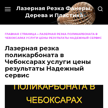
Перейти
Лазерная Резка Фанеры,
к
содержанию
Дерева и Пластика
ГЛАВНАЯ СТРАНИЦА
»
ЛАЗЕРНАЯ РЕЗКА ПОЛИКАРБОНАТА В
ЧЕБОКСАРАХ УСЛУГИ ЦЕНЫ РЕЗУЛЬТАТЫ НАДЕЖНЫЙ СЕРВИС
Лазерная резка
поликарбоната в
Чебоксарах услуги цены
результаты Надежный
сервис