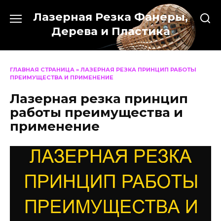
Перейти
Лазерная Резка Фанеры,
к
содержанию
Дерева и Пластика
ГЛАВНАЯ СТРАНИЦА
»
ЛАЗЕРНАЯ РЕЗКА ПРИНЦИП РАБОТЫ
ПРЕИМУЩЕСТВА И ПРИМЕНЕНИЕ
Лазерная резка принцип
работы преимущества и
применение