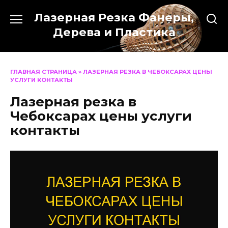
Перейти
Лазерная Резка Фанеры,
к
содержанию
Дерева и Пластика
ГЛАВНАЯ СТРАНИЦА
»
ЛАЗЕРНАЯ РЕЗКА В ЧЕБОКСАРАХ ЦЕНЫ
УСЛУГИ КОНТАКТЫ
Лазерная резка в
Чебоксарах цены услуги
контакты