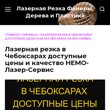
Перейти
Лазерная Резка Фанеры,
к
содержанию
Дерева и Пластика
ГЛАВНАЯ СТРАНИЦА
»
ЛАЗЕРНАЯ РЕЗКА В ЧЕБОКСАРАХ
ДОСТУПНЫЕ ЦЕНЫ И КАЧЕСТВО НЕМО-ЛАЗЕР-СЕРВИС
Лазерная резка в
Чебоксарах доступные
цены и качество НЕМО-
Лазер-Сервис