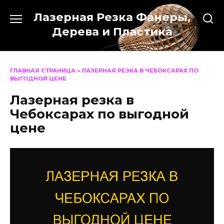
Перейти
Лазерная Резка Фанеры,
к
содержанию
Дерева и Пластика
ГЛАВНАЯ СТРАНИЦА
»
ЛАЗЕРНАЯ РЕЗКА В ЧЕБОКСАРАХ ПО
ВЫГОДНОЙ ЦЕНЕ
Лазерная резка в
Чебоксарах по выгодной
цене