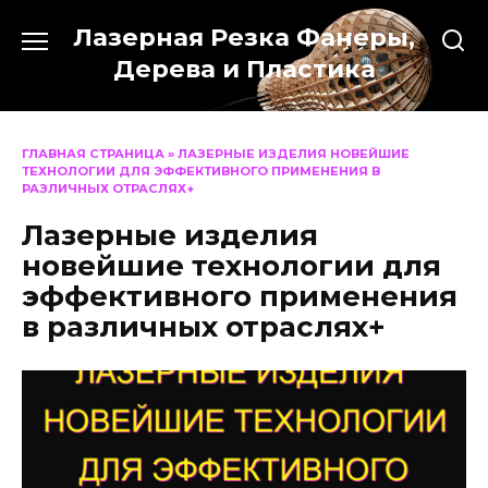
Перейти
Лазерная Резка Фанеры,
к
содержанию
Дерева и Пластика
ГЛАВНАЯ СТРАНИЦА
»
ЛАЗЕРНЫЕ ИЗДЕЛИЯ НОВЕЙШИЕ
ТЕХНОЛОГИИ ДЛЯ ЭФФЕКТИВНОГО ПРИМЕНЕНИЯ В
РАЗЛИЧНЫХ ОТРАСЛЯХ+
Лазерные изделия
новейшие технологии для
эффективного применения
в различных отраслях+