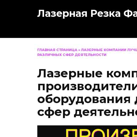
Перейти
Лазерная Резка Ф
к
содержанию
ГЛАВНАЯ СТРАНИЦА
»
ЛАЗЕРНЫЕ КОМПАНИИ ЛУЧ
РАЗЛИЧНЫХ СФЕР ДЕЯТЕЛЬНОСТИ
Лазерные ком
производители
оборудования 
сфер деятельн