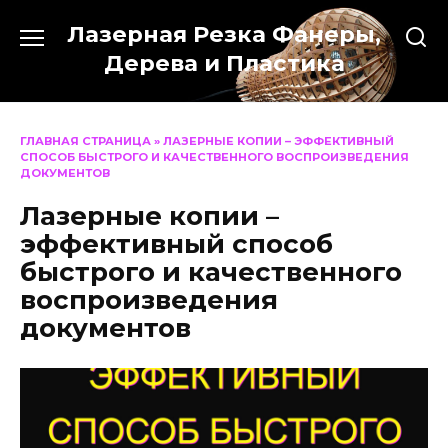
Перейти
Лазерная Резка Фанеры,
к
содержанию
Дерева и Пластика
ГЛАВНАЯ СТРАНИЦА
»
ЛАЗЕРНЫЕ КОПИИ – ЭФФЕКТИВНЫЙ
СПОСОБ БЫСТРОГО И КАЧЕСТВЕННОГО ВОСПРОИЗВЕДЕНИЯ
ДОКУМЕНТОВ
Лазерные копии –
эффективный способ
быстрого и качественного
воспроизведения
документов