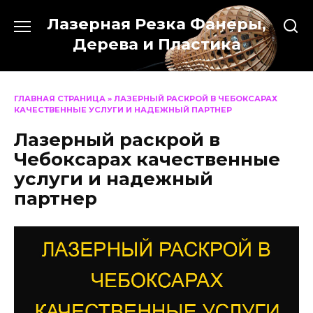
Перейти
Лазерная Резка Фанеры,
к
содержанию
Дерева и Пластика
ГЛАВНАЯ СТРАНИЦА
»
ЛАЗЕРНЫЙ РАСКРОЙ В ЧЕБОКСАРАХ
КАЧЕСТВЕННЫЕ УСЛУГИ И НАДЕЖНЫЙ ПАРТНЕР
Лазерный раскрой в
Чебоксарах качественные
услуги и надежный
партнер