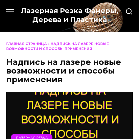
Перейти
Лазерная Резка Фанеры,
к
содержанию
Дерева и Пластика
ГЛАВНАЯ СТРАНИЦА
»
НАДПИСЬ НА ЛАЗЕРЕ НОВЫЕ
ВОЗМОЖНОСТИ И СПОСОБЫ ПРИМЕНЕНИЯ
Надпись на лазере новые
возможности и способы
применения
ЛАЗЕРНАЯ РЕЗКА